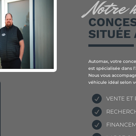
Notre 
CONCES
SITUÉE 
Automax, votre conces
est spécialisée dans l’
Nous vous accompagn
véhicule idéal selon 

VENTE ET 

RECHERCH

FINANCEM