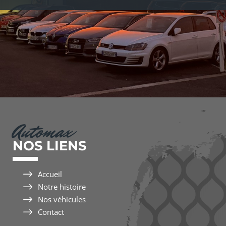
Automax
NOS LIENS
$
Accueil
$
Notre histoire
$
Nos véhicules
$
Contact