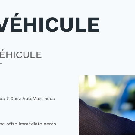
 VÉHICULE
VÉHICULE
T
cas ? Chez AutoMax, nous
une offre immédiate après